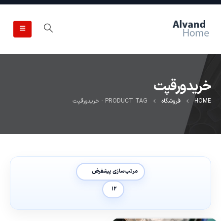
خریدورقپت
HOME
فروشگاه
PRODUCT TAG -
خریدورقپت