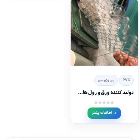
PVC
پى وى سى
رول پت
شیلد
ورق پت
,
,
,
,
توليد كننده ورق و رول هاى پت P.E.T
out of 5
0
اطلاعات بیشتر