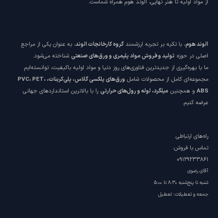
از مواد اولیه تا هنر نهایی، الوند هوم همراه شماست.
الوند هوم
، با تکیه بر تجربه ارزشمند
گروه کارخانجات الوند
، به عنوان یکی از مراجع
اصلی در حوزه
تولید و فروش مواد پلیمری و ورق‌های صنعتی
شناخته می‌شود.
ما با بهره‌گیری از جدیدترین فناوری‌های روز دنیا و مواد اولیه باکیفیت، توانسته‌ایم
مجموعه‌ای کامل از محصولات شامل
ورق‌های پلکسی گلاس، پلی‌کربنات، PVC، PET،
ABS
و همچنین
میلگرد، لوله و رول‌های حرارتی
را با بالاترین استانداردهای جهانی
عرضه کنیم.
راه‌های ارتباطی
تماس با فروش:
09129233861
آقای رضوی
شنبه تا پنج‌شنبه ۸:۳۰ تا ۵:۰۰
جمعه و تعطیلات: تعطیل